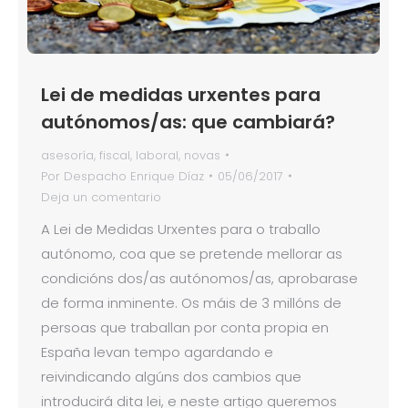
Lei de medidas urxentes para
autónomos/as: que cambiará?
asesoría
,
fiscal
,
laboral
,
novas
Por
Despacho Enrique Díaz
05/06/2017
Deja un comentario
A Lei de Medidas Urxentes para o traballo
autónomo, coa que se pretende mellorar as
condicións dos/as autónomos/as, aprobarase
de forma inminente. Os máis de 3 millóns de
persoas que traballan por conta propia en
España levan tempo agardando e
reivindicando algúns dos cambios que
introducirá dita lei, e neste artigo queremos