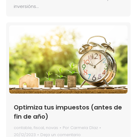
inversións…
Optimiza tus impuestos (antes de
fin de año)
contable
,
fiscal
,
novas
Por
Carmela Díaz
20/12/2023
Deja un comentario