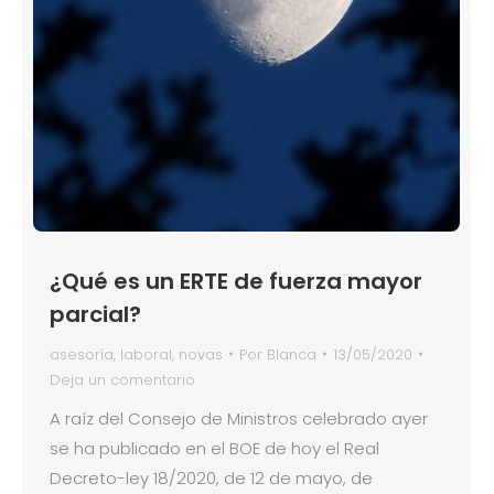
¿Qué es un ERTE de fuerza mayor
parcial?
asesoría
,
laboral
,
novas
Por
Blanca
13/05/2020
Deja un comentario
A raíz del Consejo de Ministros celebrado ayer
se ha publicado en el BOE de hoy el Real
Decreto-ley 18/2020, de 12 de mayo, de