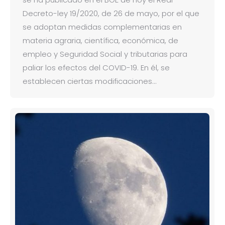
Decreto-ley 19/2020, de 26 de mayo, por el que
se adoptan medidas complementarias en
materia agraria, científica, económica, de
empleo y Seguridad Social y tributarias para
paliar los efectos del COVID-19. En él, se
establecen ciertas modificaciones…