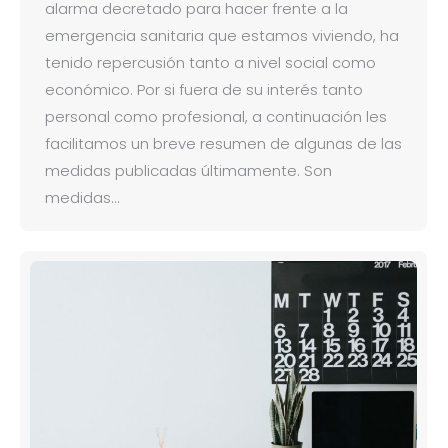
alarma decretado para hacer frente a la
emergencia sanitaria que estamos viviendo, ha
tenido repercusión tanto a nivel social como
económico. Por si fuera de su interés tanto
personal como profesional, a continuación les
facilitamos un breve resumen de algunas de las
medidas publicadas últimamente. Son
medidas…