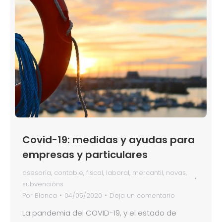
Covid-19: medidas y ayudas para
empresas y particulares
asesoría
,
contable
,
fiscal
,
laboral
,
mercantil
,
novas
,
subvencións
Por
Blanca
04/05/2020
Deja un comentario
La pandemia del COVID-19, y el estado de