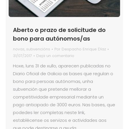
Aberto o prazo de solicitude do
bono para autónomos/as
novas
,
subvencións
Por
Despacho Enrique Díaz
31/07/2017
Deja un comentario
Hoxe, luns 31 de xullo, aparecen publicadas no
Diario Oficial de Galicia as bases que regulan o
bono para persoas autónomas, unha
subvención que pretende mellorar a
competitividade empresarial mediante un
pago anticipado de 3000 euros. Nas bases, que
podedes ler completas neste link,
establécense os servizos e actividades aos
que pode destinarse a axuda,…