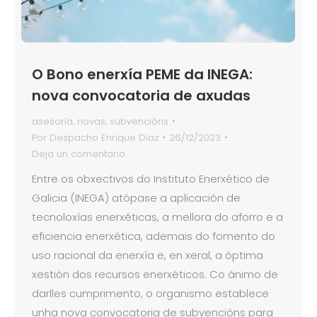
O Bono enerxía PEME da INEGA:
nova convocatoria de axudas
asesoría
,
novas
,
subvencións
Por
Despacho Enrique Díaz
26/12/2023
Deja un comentario
Entre os obxectivos do Instituto Enerxético de
Galicia (INEGA) atópase a aplicación de
tecnoloxías enerxéticas, a mellora do aforro e a
eficiencia enerxética, ademais do fomento do
uso racional da enerxía e, en xeral, a óptima
xestión dos recursos enerxéticos. Co ánimo de
darlles cumprimento, o organismo establece
unha nova convocatoria de subvencións para